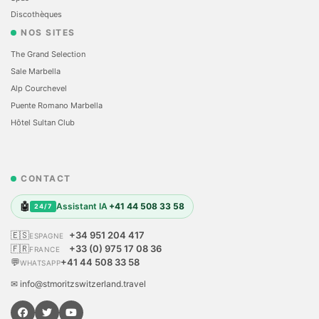
Discothèques
NOS SITES
The Grand Selection
Sale Marbella
Alp Courchevel
Puente Romano Marbella
Hôtel Sultan Club
CONTACT
🤖
Assistant IA
+41 44 508 33 58
24/7
🇪🇸
+34 951 204 417
ESPAGNE
🇫🇷
+33 (0) 975 17 08 36
FRANCE
💬
+41 44 508 33 58
WHATSAPP
✉ info@stmoritzswitzerland.travel