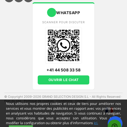
WHATSAPP
SCANNER POUR DISCUTER
+41 44 508 33 58
OUVRIR LE CHAT
© Copyright 2009-2026 GRAND SELECTION DESIGN S.L - All Rights Reserved
·
Plan du site
·
Politique de cookies
·
Conditions
·
Contact
·
Nous utilisons nos propres cookies et ceux de tiers pour améliorer nos
services et vous montrer des publicités en rapport avec vos préférences
FRA
en analysant vos habitudes de navigation. Si vous continuez à naviguer,
nous considérons que vous acceptez son utilisation. Vous pouvez
modifier la configuration ou obtenir plus d'informations
ici.