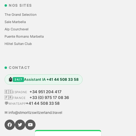
NOS SITES
The Grand Selection
Sale Marbella
Alp Courchevel
Puente Romano Marbella
Hôtel Sultan Club
CONTACT
🤖
Assistant IA
+41 44 508 33 58
24/7
🇪🇸
+34 951 204 417
ESPAGNE
🇫🇷
+33 (0) 975 17 08 36
FRANCE
💬
+41 44 508 33 58
WHATSAPP
✉ info@stmoritzswitzerland.travel