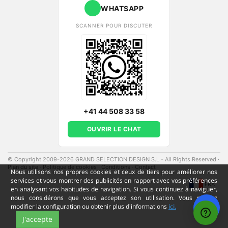
WHATSAPP
SCANNER POUR DISCUTER
+41 44 508 33 58
OUVRIR LE CHAT
© Copyright 2009-2026 GRAND SELECTION DESIGN S.L - All Rights Reserved
·
Plan du site
·
Politique de cookies
·
Conditions
·
Contact
·
Nous utilisons nos propres cookies et ceux de tiers pour améliorer nos
services et vous montrer des publicités en rapport avec vos préférences
FRA
en analysant vos habitudes de navigation. Si vous continuez à naviguer,
nous considérons que vous acceptez son utilisation. Vous pouvez
modifier la configuration ou obtenir plus d'informations
ici.
J'accepte