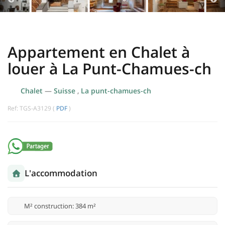
Appartement en Chalet à
louer à La Punt-Chamues-ch
Chalet
—
Suisse
,
La punt-chamues-ch
Ref: TGS-A3129 (
PDF
)
L'accommodation
M² construction: 384 m²