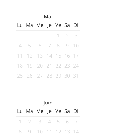
Mai
Lu
Ma
Me
Je
Ve
Sa
Di
1
2
3
4
5
6
7
8
9
10
11
12
13
14
15
16
17
18
19
20
21
22
23
24
25
26
27
28
29
30
31
Juin
Lu
Ma
Me
Je
Ve
Sa
Di
1
2
3
4
5
6
7
8
9
10
11
12
13
14