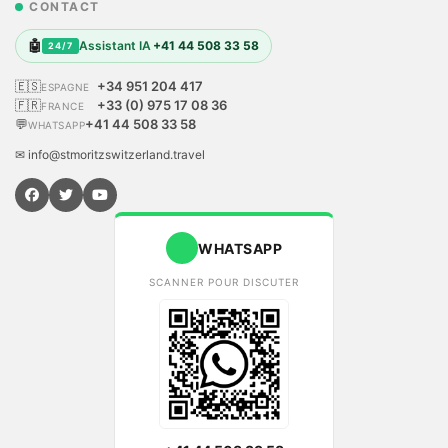
CONTACT
🤖
Assistant IA
+41 44 508 33 58
24/7
🇪🇸
+34 951 204 417
ESPAGNE
🇫🇷
+33 (0) 975 17 08 36
FRANCE
💬
+41 44 508 33 58
WHATSAPP
✉ info@stmoritzswitzerland.travel
WHATSAPP
SCANNER POUR DISCUTER