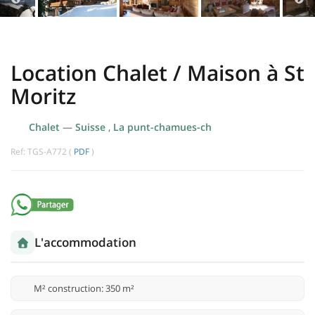
Location Chalet / Maison à St
Moritz
Chalet
—
Suisse
,
La punt-chamues-ch
Ref: TGS-A772 (
PDF
)
L'accommodation
M² construction: 350 m²