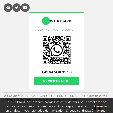
WHATSAPP
SCANNER POUR DISCUTER
+41 44 508 33 58
OUVRIR LE CHAT
© Copyright 2009-2026 GRAND SELECTION DESIGN S.L - All Rights Reserved
·
Plan du site
·
Politique de cookies
·
Conditions
·
Contact
·
Nous utilisons nos propres cookies et ceux de tiers pour améliorer nos
services et vous montrer des publicités en rapport avec vos préférences
FRA
en analysant vos habitudes de navigation. Si vous continuez à naviguer,