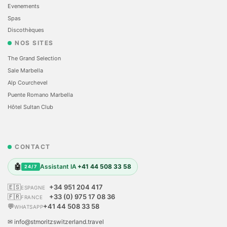
Evеnements
Spas
Discothèques
NOS SITES
The Grand Selection
Sale Marbella
Alp Courchevel
Puente Romano Marbella
Hôtel Sultan Club
CONTACT
🤖
Assistant IA
+41 44 508 33 58
24/7
🇪🇸
+34 951 204 417
ESPAGNE
🇫🇷
+33 (0) 975 17 08 36
FRANCE
💬
+41 44 508 33 58
WHATSAPP
✉ info@stmoritzswitzerland.travel