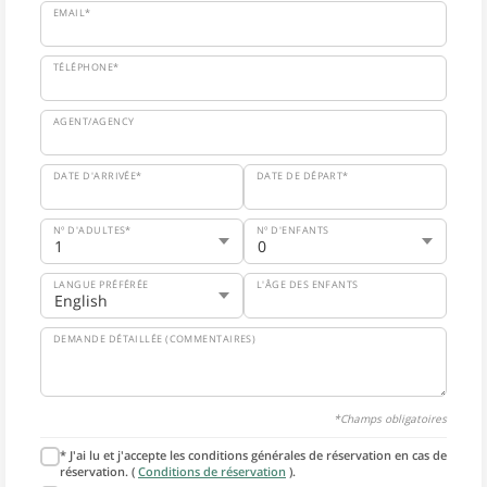
EMAIL*
TÉLÉPHONE*
AGENT/AGENCY
DATE D'ARRIVÉE*
DATE DE DÉPART*
Nº D'ADULTES*
Nº D'ENFANTS
LANGUE PRÉFÉRÉE
L'ÂGE DES ENFANTS
DEMANDE DÉTAILLÉE (COMMENTAIRES)
*Champs obligatoires
* J'ai lu et j'accepte les conditions générales de réservation en cas de
réservation. (
Conditions de réservation
).