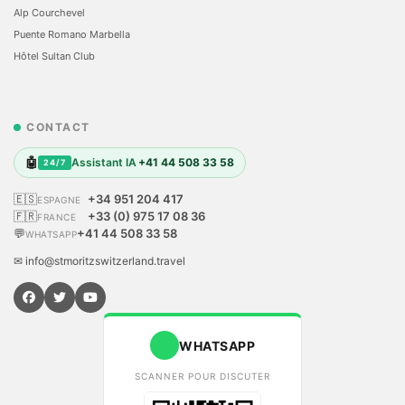
Alp Courchevel
Puente Romano Marbella
Hôtel Sultan Club
CONTACT
🤖
Assistant IA
+41 44 508 33 58
24/7
🇪🇸
+34 951 204 417
ESPAGNE
🇫🇷
+33 (0) 975 17 08 36
FRANCE
💬
+41 44 508 33 58
WHATSAPP
✉ info@stmoritzswitzerland.travel
WHATSAPP
SCANNER POUR DISCUTER