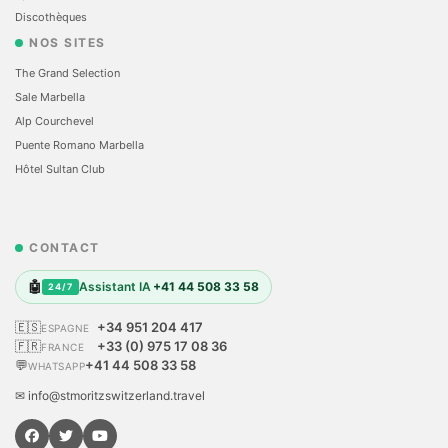
Discothèques
NOS SITES
The Grand Selection
Sale Marbella
Alp Courchevel
Puente Romano Marbella
Hôtel Sultan Club
CONTACT
🤖
Assistant IA
+41 44 508 33 58
24/7
🇪🇸
+34 951 204 417
ESPAGNE
🇫🇷
+33 (0) 975 17 08 36
FRANCE
💬
+41 44 508 33 58
WHATSAPP
✉ info@stmoritzswitzerland.travel