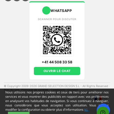
WHATSAPP
SCANNER POUR DISCUTER
+41 44 508 33 58
OUVRIR LE CHAT
© Copyright 2009-2026 GRAND SELECTION DESIGN S.L - All Rights Reserved
·
Plan du site
·
Politique de cookies
·
Conditions
·
Contact
·
Nous utilisons nos propres cookies et ceux de tiers pour améliorer nos
services et vous montrer des publicités en rapport avec vos préférences
FRA
en analysant vos habitudes de navigation. Si vous continuez à naviguer,
nous considérons que vous acceptez son utilisation. Vous pouvez
modifier la configuration ou obtenir plus d'informations
ici.