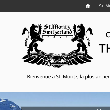
St. M
C
T
Bienvenue à St. Moritz, la plus anci