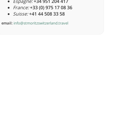
Espagne:
+34 951 204 417
France:
+33 (0) 975 17 08 36
Suisse:
+41 44 508 33 58
email:
info@stmoritzswitzerland.travel