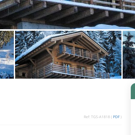
Ref: TGS-A1818 (
PDF
)