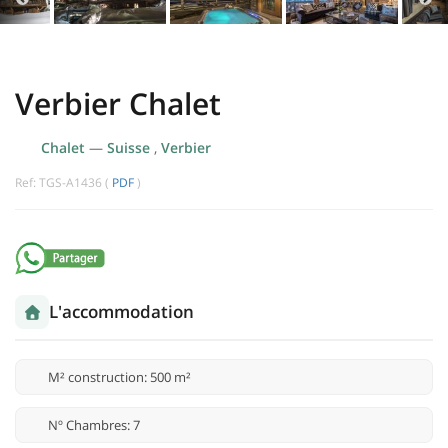
Verbier Chalet
Chalet
—
Suisse
,
Verbier
Ref: TGS-A1436 (
PDF
)
L'accommodation
M² construction: 500 m²
Nº Chambres: 7