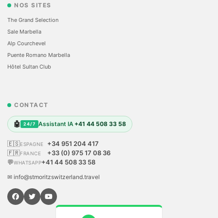
NOS SITES
The Grand Selection
Sale Marbella
Alp Courchevel
Puente Romano Marbella
Hôtel Sultan Club
CONTACT
🤖
Assistant IA
+41 44 508 33 58
24/7
🇪🇸
+34 951 204 417
ESPAGNE
🇫🇷
+33 (0) 975 17 08 36
FRANCE
💬
+41 44 508 33 58
WHATSAPP
✉ info@stmoritzswitzerland.travel