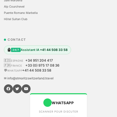
Sale Marbella
Alp Courchevel
Puente Romano Marbella
Hôtel Sultan Club
CONTACT
🤖
Assistant IA
+41 44 508 33 58
24/7
🇪🇸
+34 951 204 417
ESPAGNE
🇫🇷
+33 (0) 975 17 08 36
FRANCE
💬
+41 44 508 33 58
WHATSAPP
✉ info@stmoritzswitzerland.travel
WHATSAPP
SCANNER POUR DISCUTER