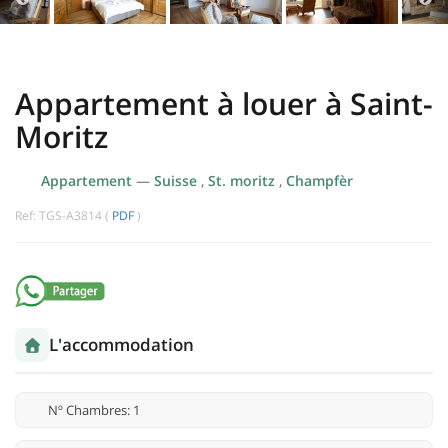
Appartement à louer à Saint-
Moritz
Appartement
—
Suisse
,
St. moritz
,
Champfèr
Ref: TGS-A3814 (
PDF
)
L'accommodation
Nº Chambres: 1