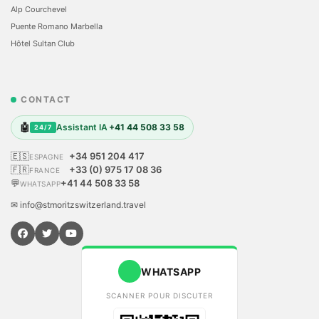
Alp Courchevel
Puente Romano Marbella
Hôtel Sultan Club
CONTACT
🤖
Assistant IA
+41 44 508 33 58
24/7
🇪🇸
+34 951 204 417
ESPAGNE
🇫🇷
+33 (0) 975 17 08 36
FRANCE
💬
+41 44 508 33 58
WHATSAPP
✉ info@stmoritzswitzerland.travel
WHATSAPP
SCANNER POUR DISCUTER