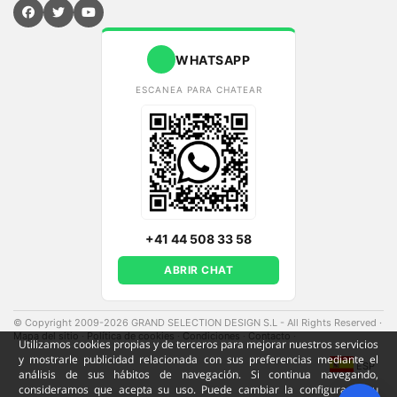
WHATSAPP
ESCANEA PARA CHATEAR
+41 44 508 33 58
ABRIR CHAT
© Copyright 2009-2026 GRAND SELECTION DESIGN S.L - All Rights Reserved
·
Mapa del sitio
·
Política de cookies
·
Condiciones
·
Contacto
·
Utilizamos cookies propias y de terceros para mejorar nuestros servicios
y mostrarle publicidad relacionada con sus preferencias mediante el
ESP
análisis de sus hábitos de navegación. Si continua navegando,
consideramos que acepta su uso. Puede cambiar la configuración u