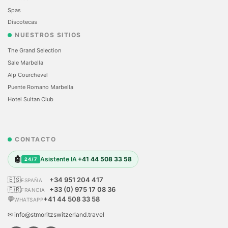
Spas
Discotecas
NUESTROS SITIOS
The Grand Selection
Sale Marbella
Alp Courchevel
Puente Romano Marbella
Hotel Sultan Club
CONTACTO
🤖
Asistente IA
+41 44 508 33 58
24/7
🇪🇸
+34 951 204 417
ESPAÑA
🇫🇷
+33 (0) 975 17 08 36
FRANCIA
💬
+41 44 508 33 58
WHATSAPP
✉ info@stmoritzswitzerland.travel