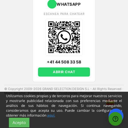
WHATSAPP
ESCANEA PARA CHATEAR
+41 44 508 33 58
ABRIR CHAT
© Copyright 2009-2026 GRAND SELECTION DESIGN S.L - All Rights Reserved
·
Mapa del sitio
·
Política de cookies
·
Condiciones
·
Contacto
·
Utilizamos cookies propias y de terceros para mejorar nuestros servicios
y mostrarle publicidad relacionada con sus preferencias mediante el
ESP
análisis de sus hábitos de navegación. Si continua navegando,
consideramos que acepta su uso. Puede cambiar la configuración u
obtener más información
aquí.
Acepto