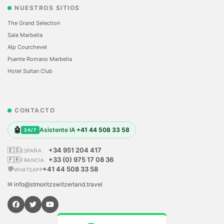
NUESTROS SITIOS
The Grand Selection
Sale Marbella
Alp Courchevel
Puente Romano Marbella
Hotel Sultan Club
CONTACTO
🤖
Asistente IA
+41 44 508 33 58
24/7
🇪🇸
+34 951 204 417
ESPAÑA
🇫🇷
+33 (0) 975 17 08 36
FRANCIA
💬
+41 44 508 33 58
WHATSAPP
✉ info@stmoritzswitzerland.travel