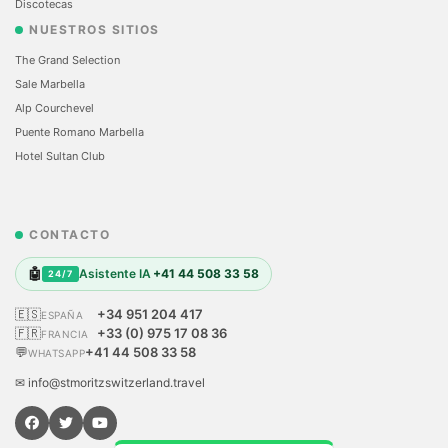
Discotecas
NUESTROS SITIOS
The Grand Selection
Sale Marbella
Alp Courchevel
Puente Romano Marbella
Hotel Sultan Club
CONTACTO
🤖
Asistente IA
+41 44 508 33 58
24/7
🇪🇸
+34 951 204 417
ESPAÑA
🇫🇷
+33 (0) 975 17 08 36
FRANCIA
💬
+41 44 508 33 58
WHATSAPP
✉ info@stmoritzswitzerland.travel