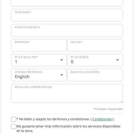
TELÉFONO*
AGENTE/AGENCIA
ENTRADA*
SALIDA*
Nº DE ADULTOS*
Nº DE NIÑOS
IDIOMA PREFERIDO
EDAD DE LOS NIÑOS
DETALLES (COMENTARIOS)
*Campos requeridos
* He leído y acepto los términos y condiciones. (
Condiciones
).
Me gustaría tener más información sobre los servicios disponibles
en la zona.