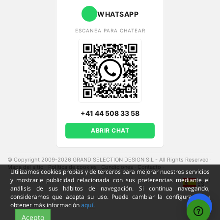
WHATSAPP
ESCANEA PARA CHATEAR
+41 44 508 33 58
ABRIR CHAT
© Copyright 2009-2026 GRAND SELECTION DESIGN S.L - All Rights Reserved
·
Mapa del sitio
·
Política de cookies
·
Condiciones
·
Contacto
·
Utilizamos cookies propias y de terceros para mejorar nuestros servicios
y mostrarle publicidad relacionada con sus preferencias mediante el
ESP
análisis de sus hábitos de navegación. Si continua navegando,
consideramos que acepta su uso. Puede cambiar la configuración u
obtener más información
aquí.
Acepto