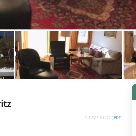
itz
Ref: TGS-A1471 (
PDF
)