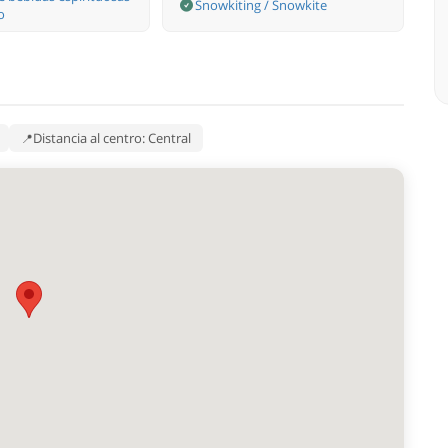
Snowkiting / Snowkite
o
Distancia al centro: Central