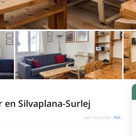
 en Silvaplana-Surlej
Ref: TGS-A1082 (
PDF
)