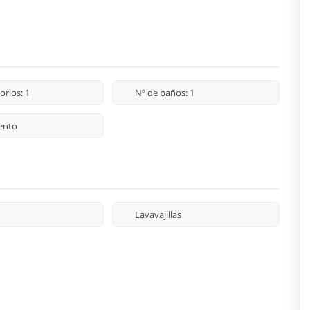
orios: 1
Nº de baños: 1
ento
Lavavajillas