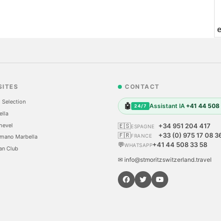
SITES
CONTACT
 Selection
🤖
Assistant IA
+41 44 508
24/7
ella
hevel
🇪🇸
+34 951 204 417
ESPAGNE
🇫🇷
+33 (0) 975 17 08 3
FRANCE
mano Marbella
💬
+41 44 508 33 58
WHATSAPP
an Club
✉ info@stmoritzswitzerland.travel