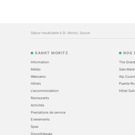
Séjour inoubliable à St. Moritz, Suisse
SANKT MORITZ
NOS 
Information
The Grand
Météo
Sale Marb
Webcams
Alp Courc
Hôtels
Puente Ro
L'accommodation
Hôtel Sult
Restaurants
Activités
Prestations de service
Evеnements
Spas
Discothèques