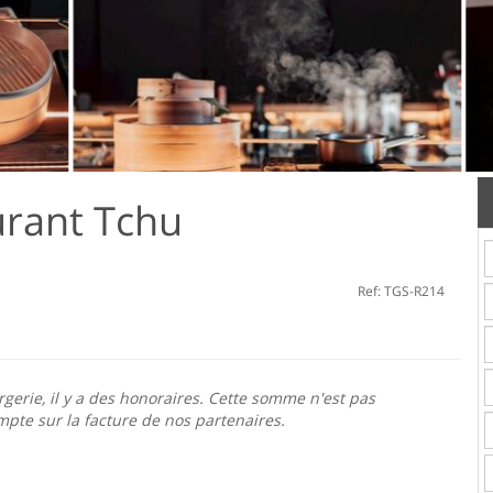
urant Tchu
Ref: TGS-R214
rgerie, il y a des honoraires. Cette somme n'est pas
pte sur la facture de nos partenaires.