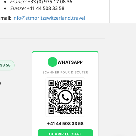
France:
+33 (0) 975 17 08 36
Suisse:
+41 44 508 33 58
email:
info@stmoritzswitzerland.travel
WHATSAPP
 33 58
SCANNER POUR DISCUTER
6
+41 44 508 33 58
OUVRIR LE CHAT