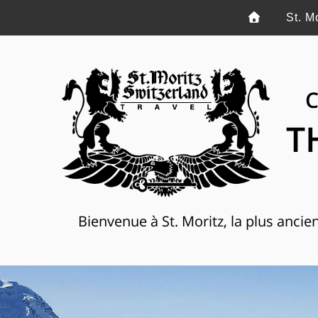
St. M
C
T
Bienvenue à St. Moritz, la plus anci