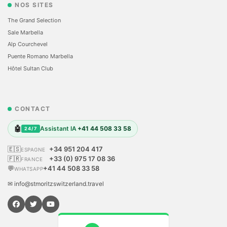
NOS SITES
The Grand Selection
Sale Marbella
Alp Courchevel
Puente Romano Marbella
Hôtel Sultan Club
CONTACT
🤖
Assistant IA
+41 44 508 33 58
24/7
🇪🇸
+34 951 204 417
ESPAGNE
🇫🇷
+33 (0) 975 17 08 36
FRANCE
💬
+41 44 508 33 58
WHATSAPP
✉ info@stmoritzswitzerland.travel