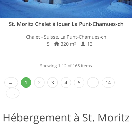
St. Moritz Chalet à louer La Punt-Chamues-ch
Chalet - Suisse, La Punt-Chamues-ch
5
320 m²
13
Showing 1-12 of 165 items
1
2
3
4
5
…
14
Hébergement à St. Moritz