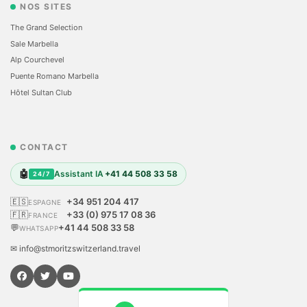
NOS SITES
The Grand Selection
Sale Marbella
Alp Courchevel
Puente Romano Marbella
Hôtel Sultan Club
CONTACT
🤖
Assistant IA
+41 44 508 33 58
24/7
🇪🇸
+34 951 204 417
ESPAGNE
🇫🇷
+33 (0) 975 17 08 36
FRANCE
💬
+41 44 508 33 58
WHATSAPP
✉ info@stmoritzswitzerland.travel