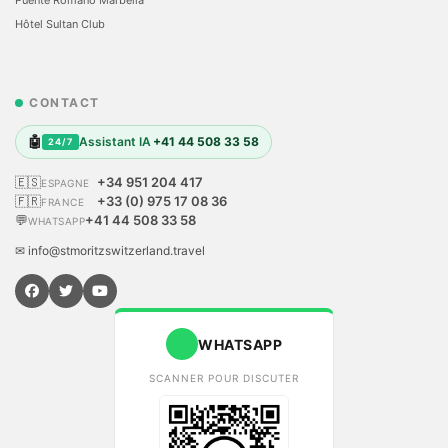
Hôtel Sultan Club
CONTACT
🤖
Assistant IA
+41 44 508 33 58
24/7
🇪🇸
+34 951 204 417
ESPAGNE
🇫🇷
+33 (0) 975 17 08 36
FRANCE
💬
+41 44 508 33 58
WHATSAPP
✉ info@stmoritzswitzerland.travel
WHATSAPP
SCANNER POUR DISCUTER