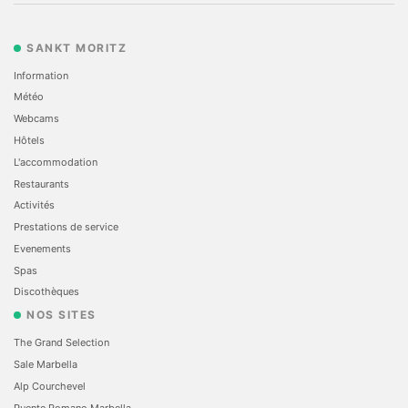
SANKT MORITZ
Information
Météo
Webcams
Hôtels
L'accommodation
Restaurants
Activités
Prestations de service
Evеnements
Spas
Discothèques
NOS SITES
The Grand Selection
Sale Marbella
Alp Courchevel
Puente Romano Marbella