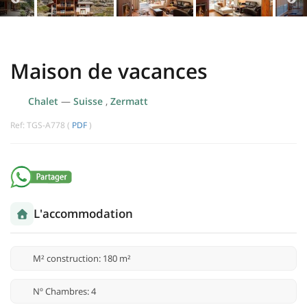
Maison de vacances
Chalet
—
Suisse
,
Zermatt
Ref: TGS-A778 (
PDF
)
L'accommodation
M² construction: 180 m²
Nº Chambres: 4