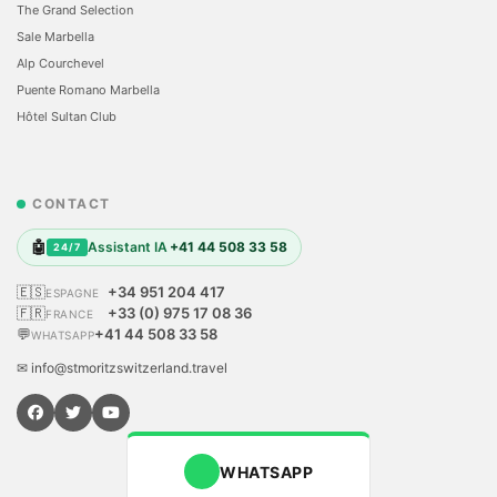
The Grand Selection
Sale Marbella
Alp Courchevel
Puente Romano Marbella
Hôtel Sultan Club
CONTACT
🤖
Assistant IA
+41 44 508 33 58
24/7
🇪🇸
+34 951 204 417
ESPAGNE
🇫🇷
+33 (0) 975 17 08 36
FRANCE
💬
+41 44 508 33 58
WHATSAPP
✉ info@stmoritzswitzerland.travel
WHATSAPP