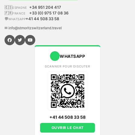
🇪🇸
+34 951 204 417
ESPAGNE
🇫🇷
+33 (0) 975 17 08 36
FRANCE
💬
+41 44 508 33 58
WHATSAPP
✉ info@stmoritzswitzerland.travel
WHATSAPP
SCANNER POUR DISCUTER
+41 44 508 33 58
OUVRIR LE CHAT