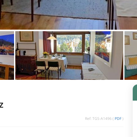
z
Ref: TGS-A1496 (
PDF
)