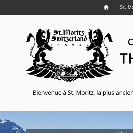
St. M
C
T
Bienvenue à St. Moritz, la plus anci