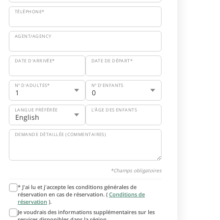
TÉLÉPHONE*
AGENT/AGENCY
DATE D'ARRIVÉE*
DATE DE DÉPART*
Nº D'ADULTES*
Nº D'ENFANTS
LANGUE PRÉFÉRÉE
L'ÂGE DES ENFANTS
DEMANDE DÉTAILLÉE (COMMENTAIRES)
*Champs obligatoires
* J'ai lu et j'accepte les conditions générales de
réservation en cas de réservation. (
Conditions de
réservation
).
Je voudrais des informations supplémentaires sur les
services disponibles dans la région.