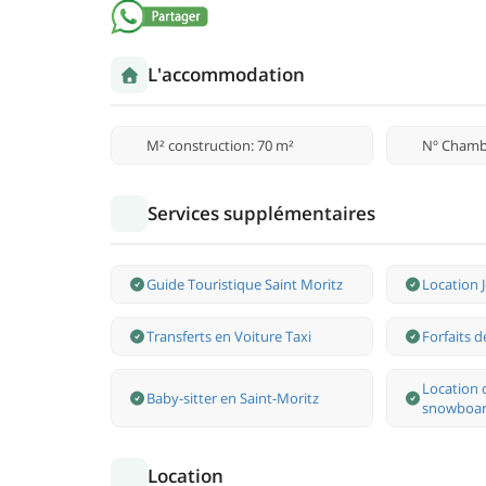
L'accommodation
M² construction: 70 m²
Nº Chamb
Services supplémentaires
Guide Touristique Saint Moritz
Location J
Transferts en Voiture Taxi
Forfaits d
Location d
Baby-sitter en Saint-Moritz
snowboard
Location