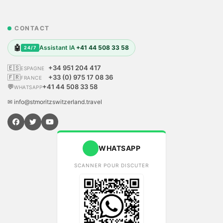
CONTACT
🤖
Assistant IA
+41 44 508 33 58
24/7
🇪🇸
+34 951 204 417
ESPAGNE
🇫🇷
+33 (0) 975 17 08 36
FRANCE
💬
+41 44 508 33 58
WHATSAPP
✉ info@stmoritzswitzerland.travel
WHATSAPP
SCANNER POUR DISCUTER