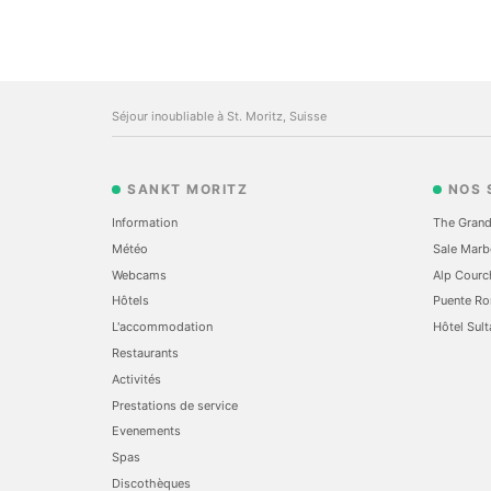
Séjour inoubliable à St. Moritz, Suisse
SANKT MORITZ
NOS 
Information
The Grand
Météo
Sale Marb
Webcams
Alp Courc
Hôtels
Puente Ro
L'accommodation
Hôtel Sult
Restaurants
Activités
Prestations de service
Evеnements
Spas
Discothèques