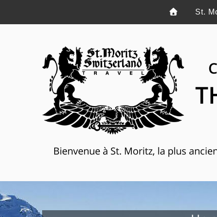
St. M
C
T
Bienvenue à St. Moritz, la plus anci