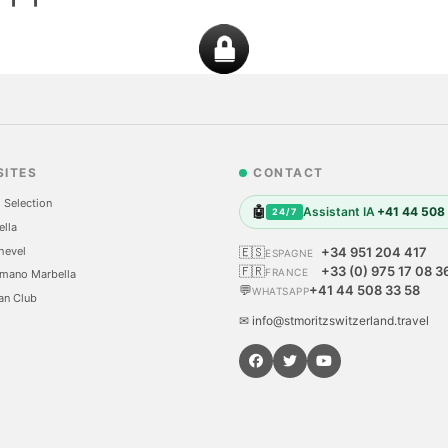
SITES
CONTACT
 Selection
🤖
Assistant IA
+41 44 508
24/7
ella
hevel
🇪🇸
+34 951 204 417
ESPAGNE
🇫🇷
+33 (0) 975 17 08 3
FRANCE
mano Marbella
💬
+41 44 508 33 58
WHATSAPP
an Club
✉ info@stmoritzswitzerland.travel