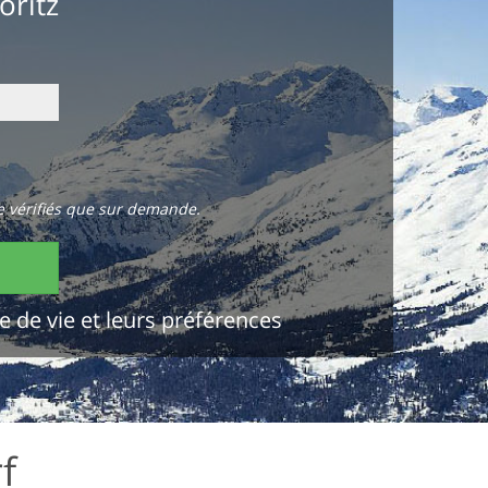
oritz
e vérifiés que sur demande.
e de vie et leurs préférences
f