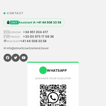
CONTACT
🤖
Assistant IA
+41 44 508 33 58
24/7
🇪🇸
+34 951 204 417
ESPAGNE
🇫🇷
+33 (0) 975 17 08 36
FRANCE
💬
+41 44 508 33 58
WHATSAPP
✉ info@stmoritzswitzerland.travel
WHATSAPP
SCANNER POUR DISCUTER