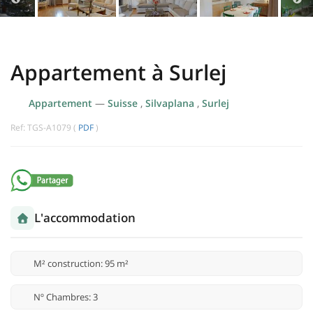
Appartement à Surlej
Appartement
—
Suisse
,
Silvaplana
,
Surlej
Ref: TGS-A1079 (
PDF
)
L'accommodation
M² construction: 95 m²
Nº Chambres: 3