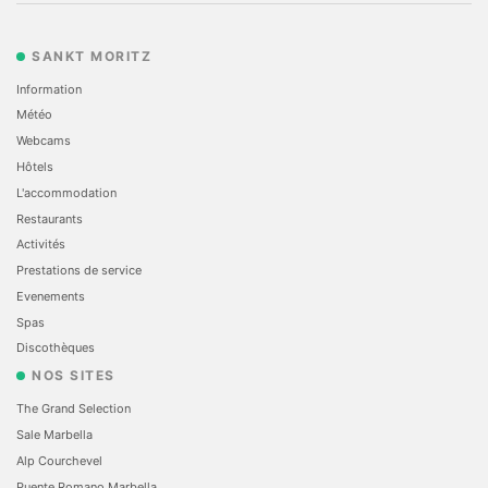
SANKT MORITZ
Information
Météo
Webcams
Hôtels
L'accommodation
Restaurants
Activités
Prestations de service
Evеnements
Spas
Discothèques
NOS SITES
The Grand Selection
Sale Marbella
Alp Courchevel
Puente Romano Marbella