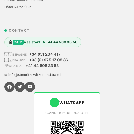
Hôtel Sultan Club
CONTACT
🤖
Assistant IA
+41 44 508 33 58
24/7
🇪🇸
+34 951 204 417
ESPAGNE
🇫🇷
+33 (0) 975 17 08 36
FRANCE
💬
+41 44 508 33 58
WHATSAPP
✉ info@stmoritzswitzerland.travel
WHATSAPP
SCANNER POUR DISCUTER