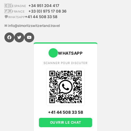
🇪🇸
+34 951 204 417
ESPAGNE
🇫🇷
+33 (0) 975 17 08 36
FRANCE
💬
+41 44 508 33 58
WHATSAPP
✉ info@stmoritzswitzerland.travel
WHATSAPP
SCANNER POUR DISCUTER
+41 44 508 33 58
OUVRIR LE CHAT