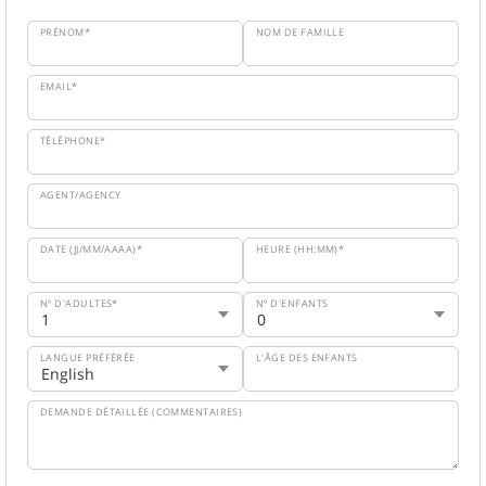
PRÉNOM*
NOM DE FAMILLE
EMAIL*
TÉLÉPHONE*
AGENT/AGENCY
DATE (JJ/MM/AAAA)*
HEURE (HH:MM)*
Nº D'ADULTES*
Nº D'ENFANTS
LANGUE PRÉFÉRÉE
L'ÂGE DES ENFANTS
DEMANDE DÉTAILLÉE (COMMENTAIRES)